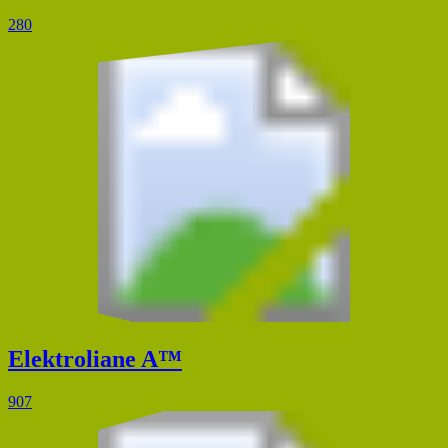
280
Elektroliane A™
907