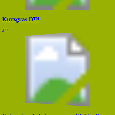
Kurzgras D™
377