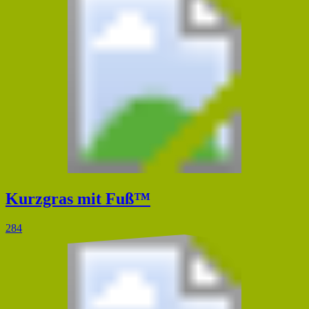
Kurzgras mit Fuß™
284