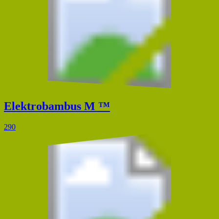
Elektrobambus M ™
290