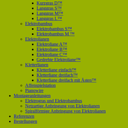
Kurzgras D™
Langgras S™
Langgras M™
Langgras L™
Elektrobambus
Elektrobambus S™
Elektrobambus M ™
Elektrolianen
Elektroliane A™
Elektroliane B™
Elektroliane C™
Gedrehte Elektroliane™
Kletterlianen
Kletterliane einfach™
Kletterliane dreifach™
Kletterliane dreifach mit Ästen™
Affenspielstation
Pianowire
Montageanleitungen
Elektrogras und Elektrobambus
Netzartige Anbringung von Elektrolianen
Spiralförmige Anbringung von Elektrolianen
Referenzen
Bestellungen