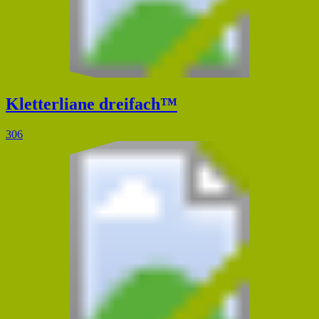
Kletterliane dreifach™
306